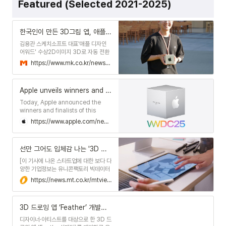
Featured (Selected 2021-2025)
한국인이 만든 3D그림 앱, 애플도 반했다 - 매일경제
김용관 스케치소프트 대표'애플 디자인
어워드' 수상2D이미지 3D로 자동 전환
https://www.mk.co.kr/news/it/11340181
Apple unveils winners and finalists of the 2025 Apple Design Awards
Today, Apple announced the
winners and finalists of this
year’s Apple Design Awards,
https://www.apple.com/newsroom/2025/06/apple-unveils-winners-and-finalists-of-the-2025-apple-design-awards/
celebrating 12 apps and games
that set a high bar in design.
선만 그어도 입체감 나는 '3D 드로잉 SW'…AI붐에 '숨은 재능' 꽃핀다 - 머니투데이
[이 기사에 나온 스타트업에 대한 보다 다
양한 기업정보는 유니콘팩토리 빅데이터
플랫폼 '데이터랩'에서 볼 수 있습니다.]
https://news.mt.co.kr/mtview.php?no=2025012108453380257
텍스트→이미지→음성→동영상→(?) 생
성형 AI(인공지능)의 진화 속도가 가파르
다. 지난해 10월 오픈AI가 발표한 동영상
3D 드로잉 앱 ‘Feather’ 개발사 스케치소프트, 베이스벤처스로부터 시리즈 A 브릿지 투자 유치 - 플래텀
생성형 AI '소라 터보'는 최대 20초 길이
의 동영상을 수 초 만에 자동 제작한다.
디자이너·아티스트를 대상으로 한 3D 드
AI가 영화도 만드는 시...