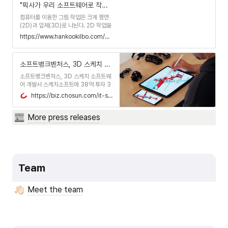
"픽사가 우리 소프트웨어로 작품 만들기를" 김용관 스케치소프트 대표
트가 지난달 1일 정식으로 출시한 클라우
드 기반의 3D 스케치 소프트웨어(SW)
컴퓨터를 이용한 그림 작업은 크게 평면
'페더'(Feather)로 구현되는 현실이다.
(2D)과 입체(3D)로 나뉜다. 2D 작업을
주로 하는 화가, 만화가, 삽화가 등은 코
https://www.hankookilbo.com/News/Read/A2021122109100004056?did=NA
렐의 '페인터', 3D 작업을 많이 하는 애
니메이터나 건축가 설계사 디자이너 등은
오토데스크의 '마야'나 '오토캐드', 다쏘
소프트뱅크벤처스, 3D 스케치 소프트웨어 개발사 ‘스케치소프트’에 38억 투자
시스템의 '카티아' 등의 소프트웨어를 사
용한다. 그만큼 하나의 소프트웨어로 2D
소프트뱅크벤처스, 3D 스케치 소프트웨
와 3D를 병행하기 힘들다.
어 개발사 스케치소프트에 38억 투자 3
차원 아이디어 구현하는 소프트웨어 연내
https://biz.chosun.com/it-science/ict/2021/10/13/Q6XSYYFQQBFGRNZQCDYGZBKSO4/
출시, 디자인·엔터 등에 적용 기대
More press releases
Team
Meet the team