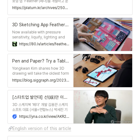
로잉 앱 ‘Feather’(페더)를 개발하고 운
영 중인 ‘스케치소프트’가 베이스벤처스
https://platum.kr/archives/250174
로부터 시리즈 A 브릿지 투자를 유치했
다. 금액은 비공개이다.
3D Sketching App Feather 3D 1.0 Released
Now available with pressure
sensitivity, liquify, lighting and
post-process toolsets, dark
https://80.lv/articles/feather-3d-received-a-major-update/
mode, fully offline access, and
more.
Pen and Paper? Try a Tablet and Feather - ACM SIGGRAPH Blog
Yongkwan Kim shares how 3D
drawing will take the oldest form
of human expression and
https://blog.siggraph.org/2023/06/pen-and-paper-try-a-tablet-and-feather.html/
communication to the next level
with "Feather: 3D Sketchbook."
[스타트업 발언대] 선(線)만 이어주면 3D 창작물로 | 연합뉴스
3D 스케치북 '페더' 개발 김용관 스케치
소프트 대표 (서울=연합뉴스) 박세진 기
자 = 대단한 손재주꾼이 아니라도 문제없
https://yna.co.kr/view/AKR20221201132000704
다. 상상력을 마음껏 발휘해 그리고 싶은
걸 선(線)으로 표현하면 된다. 그러면 2
English version of this article
차원(2D)의 태블릿 표면에 그린 선이 입
체성을 가진 3차원(3D) 창작물로 만들
어진다. 신생 스타트업인 ㈜스케치소프