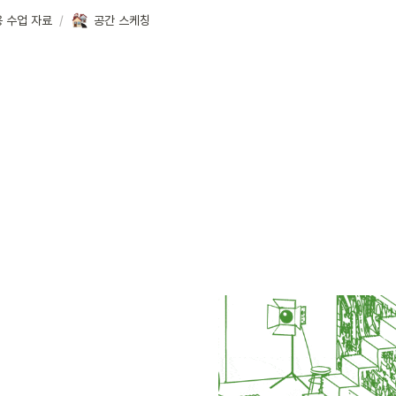
용 수업 자료
/
공간 스케칭